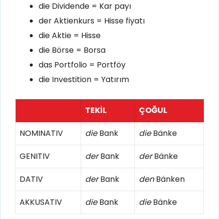
die Dividende = Kar payı
der Aktienkurs = Hisse fiyatı
die Aktie = Hisse
die Börse = Borsa
das Portfolio = Portföy
die Investition = Yatırım
TEKİL
ÇOĞUL
NOMINATIV
die
Bank
die
Bänke
GENITIV
der
Bank
der
Bänke
DATIV
der
Bank
den
Bänken
AKKUSATIV
die
Bank
die
Bänke