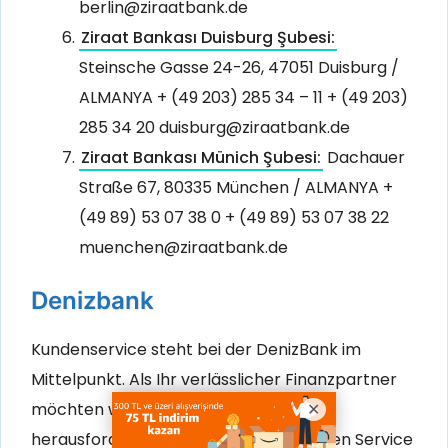
berlin@ziraatbank.de
Ziraat Bankası Duisburg Şubesi:
Steinsche Gasse 24-26, 47051 Duisburg /
ALMANYA + (49 203) 285 34 – 11 + (49 203)
285 34 20 duisburg@ziraatbank.de
Ziraat Bankası Münich Şubesi:
Dachauer
Straße 67, 80335 München / ALMANYA +
(49 89) 53 07 38 0 + (49 89) 53 07 38 22
muenchen@ziraatbank.de
Denizbank
Kundenservice steht bei der DenizBank im
Mittelpunkt. Als Ihr verlässlicher Finanzpartner
möchten wir Ihnen auch in diesen
herausfordernden Zeiten bestmöglichen Service