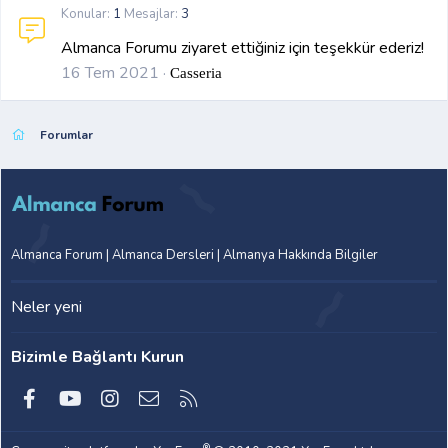
Konular
1
Mesajlar
3
Almanca Forumu ziyaret ettiğiniz için teşekkür ederiz!
16 Tem 2021
Casseria
Forumlar
Almanca Forum | Almanca Dersleri | Almanya Hakkında Bilgiler
Neler yeni
Bizimle Bağlantı Kurun
Facebook
youtube
Instagram
Bize ulaşın
RSS
®