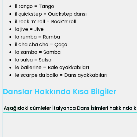
il tango = Tango
il quickstep = Quickstep dansı
il rock ‘n’ roll = Rock’n’roll
lo jive = Jive
la rumba = Rumba
il cha cha cha = Çaça
la samba = Samba
la salsa = Salsa
le ballerine = Bale ayakkabıları
le scarpe da ballo = Dans ayakkabıları
Danslar Hakkında Kısa Bilgiler
Aşağıdaki cümleler İtalyanca Dans İsimleri hakkında kı