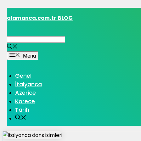
İçeriğe
alamanca.com.tr BLOG
atla
Menu
Genel
İtalyanca
Azerice
Korece
Tarih