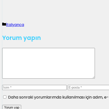
Kategoriler
İtalyanca
Yorum yapın
Yorum
İsim
E-
posta
Daha sonraki yorumlarımda kullanılması için adım, e-