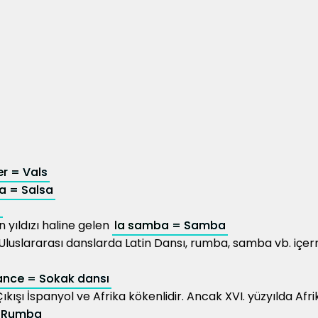
er = Vals
sa = Salsa
o
 yıldızı haline gelen
la samba = Samba
. Uluslararası danslarda Latin Dansı, rumba, samba vb. içerm
ance = Sokak dansı
ışı İspanyol ve Afrika kökenlidir. Ancak XVI. yüzyılda Afri
= Rumba