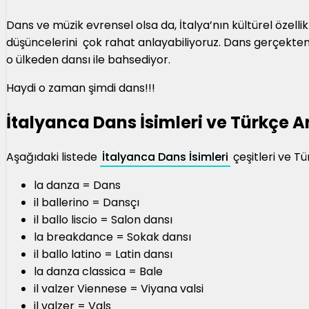
Dans ve müzik evrensel olsa da, İtalya’nın kültürel özelli
düşüncelerini çok rahat anlayabiliyoruz. Dans gerçekten
o ülkeden dansı ile bahsediyor.
Haydi o zaman şimdi dans!!!
İtalyanca Dans İsimleri ve Türkçe 
Aşağıdaki listede
İtalyanca Dans İsimleri
çeşitleri ve Tü
la danza = Dans
il ballerino = Dansçı
il ballo liscio = Salon dansı
la breakdance = Sokak dansı
il ballo latino = Latin dansı
la danza classica = Bale
il valzer Viennese = Viyana valsi
il valzer = Vals