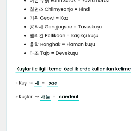
어린 수탉 Eorin Sutak = Yavru horoz
칠면조 Chilmyeonjo = Hindi
거위 Geowi = Kaz
공작새 Gongjagsae = Tavuskuşu
펠리컨 Pellikeon = Kaşıkçı kuşu
홍학 Honghak = Flaman kuşu
타조 Tajo = Devekuşu
Kuşlar ile ilgili temel özelliklerde kullanılan kelime
» Kuş ⇝
새
=
sae
» Kuşlar ⇝
새들
=
saedeul