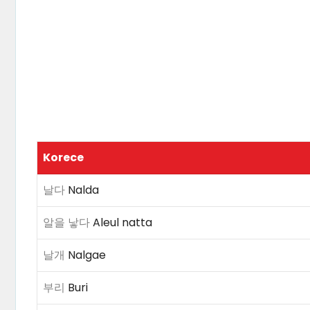
Korece
날다
Nalda
알을 낳다
Aleul natta
날개
Nalgae
부리
Buri