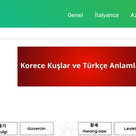
Genel
İtalyanca
A