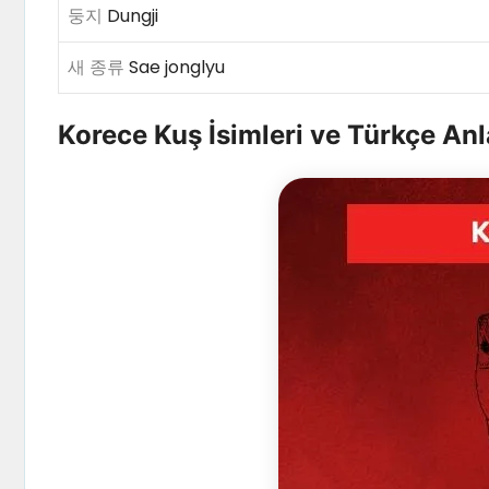
둥지
Dungji
새 종류
Sae jonglyu
Korece Kuş İsimleri ve Türkçe Anl