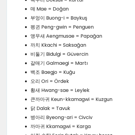
매 Mae = Doğan
부엉이 Buong-i = Baykuş
펭귄 Peng-gwin = Penguen
앵무새 Aengmusae = Papağan
까치 Kkachi = Saksağan
비둘기 Bidulgi = Güvercin
갈매기 Galmaegi = Martı
백조 Baegjo = Kuğu
오리 Ori = Ördek
황새 Hwang-sae = Leylek
큰까마귀 Keun-kkamagwi = Kuzgun
닭 Dalak = Tavuk
병아리 Byeong-ari = Civciv
까마귀 Kkamagwi = Karga