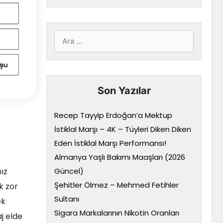
için
ara
Son Yazılar
Recep Tayyip Erdoğan’a Mektup
İstiklal Marşı – 4K – Tüyleri Diken Diken
Eden İstiklal Marşı Performansı!
Almanya Yaşlı Bakımı Maaşları (2026
Güncel)
ız
Şehitler Ölmez – Mehmed Fetihler
k zor
Sultanı
ek
Sigara Markalarının Nikotin Oranları
j elde