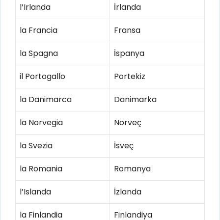
l’Irlanda
İrlanda
la Francia
Fransa
la Spagna
İspanya
il Portogallo
Portekiz
la Danimarca
Danimarka
la Norvegia
Norveç
la Svezia
İsveç
la Romania
Romanya
l’Islanda
İzlanda
la Finlandia
Finlandiya