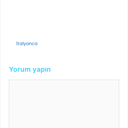
Kategoriler
İtalyanca
Yorum yapın
Yorum