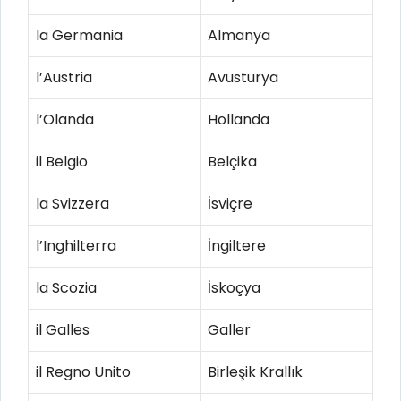
la Germania
Almanya
l’Austria
Avusturya
l’Olanda
Hollanda
il Belgio
Belçika
la Svizzera
İsviçre
l’Inghilterra
İngiltere
la Scozia
İskoçya
il Galles
Galler
il Regno Unito
Birleşik Krallık