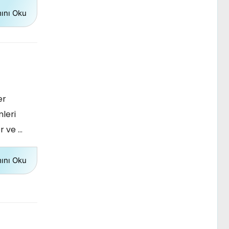
ını Oku
er
mleri
er ve …
ını Oku