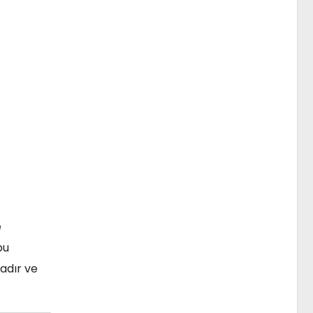
e
bu
adır ve