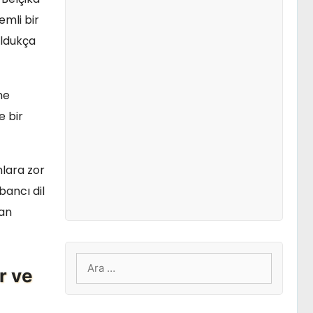
mli bir
oldukça
me
e bir
nlara zor
bancı dil
nan
için
r ve
ara