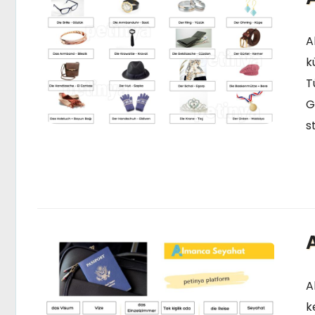
A
k
T
G
s
A
A
k