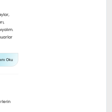
ylar,
rı,
ıyalım.
suarlar
ını Oku
rlerin