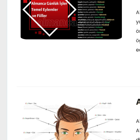
A
y
ö
ö
e
A
A
d