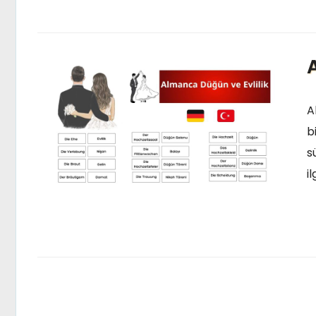
A
b
s
il