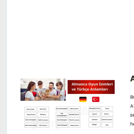
B
A
s
h