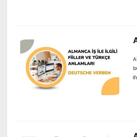
A
Al
b
i