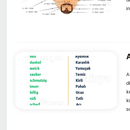
i
A
d
k
k
s