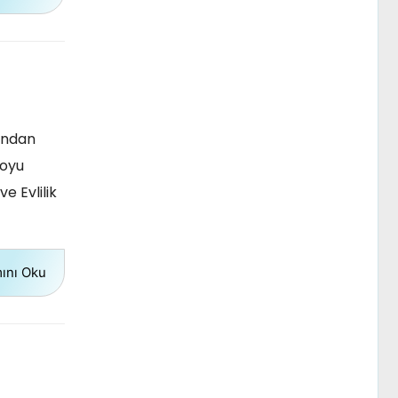
rından
boyu
e Evlilik
ını Oku