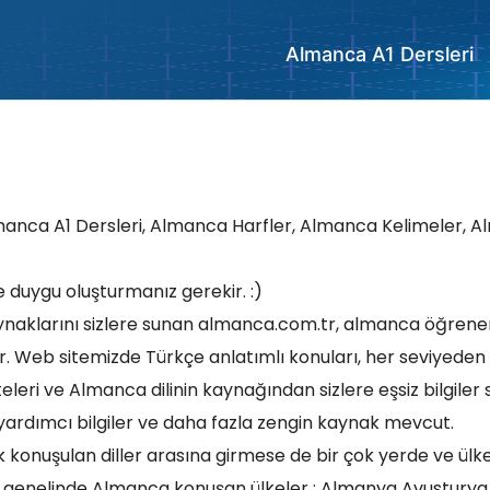
Almanca A1 Dersleri
lmanca A1 Dersleri, Almanca Harfler, Almanca Kelimeler, 
 duygu oluşturmanız gerekir. :)
aynaklarını sizlere sunan almanca.com.tr, almanca öğrene
r. Web sitemizde Türkçe anlatımlı konuları, her seviyeden a
eleri ve Almanca dilinin kaynağından sizlere eşsiz bilgiler 
yardımcı bilgiler ve daha fazla zengin kaynak mevcut.
ok konuşulan diller arasına girmese de bir çok yerde ve ül
ünya genelinde Almanca konuşan ülkeler ; Almanya Avusturya