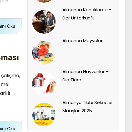
Almanca Konaklama –
Der Unterkunft
ını Oku
Almanca Meyveler
şması
Almanca Hayvanlar –
 çalışma,
Die Tiere
temel
arklı
Almanya Tıbbi Sekreter
Maaşları 2025
ını Oku