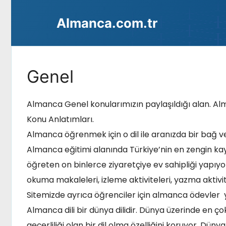
İçeriğe
Almanca.com.tr
atla
Genel
Almanca Genel konularımızın paylaşıldığı alan. A
Konu Anlatımları.
Almanca öğrenmek için o dil ile aranızda bir bağ ve
Almanca eğitimi alanında Türkiye’nin en zengin k
öğreten on binlerce ziyaretçiye ev sahipliği yapıyo
okuma makaleleri, izleme aktiviteleri, yazma aktivit
Sitemizde ayrıca öğrenciler için almanca ödevler 
Almanca dili bir dünya dilidir. Dünya üzerinde en ç
geçerliliği olan bir dil olma özelliğini koruyor. D