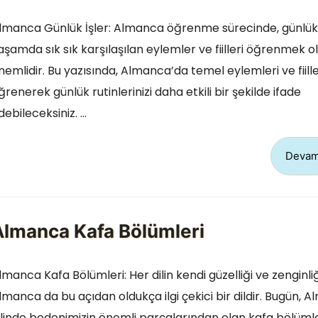
lmanca Günlük İşler: Almanca öğrenme sürecinde, günlük
aşamda sık sık karşılaşılan eylemler ve fiilleri öğrenmek 
nemlidir. Bu yazısında, Almanca’da temel eylemleri ve fiille
ğrenerek günlük rutinlerinizi daha etkili bir şekilde ifade
debileceksiniz. …
Devam
Almanca Kafa Bölümleri
lmanca Kafa Bölümleri: Her dilin kendi güzelliği ve zenginliğ
lmanca da bu açıdan oldukça ilgi çekici bir dildir. Bugün, 
ilinde bedenimizin önemli parçalarından olan kafa bölümle