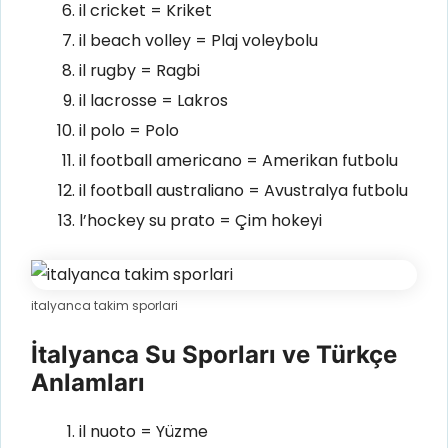
il cricket = Kriket
il beach volley = Plaj voleybolu
il rugby = Ragbi
il lacrosse = Lakros
il polo = Polo
il football americano = Amerikan futbolu
il football australiano = Avustralya futbolu
l’hockey su prato = Çim hokeyi
italyanca takim sporlari
İtalyanca Su Sporları ve Türkçe
Anlamları
il nuoto = Yüzme