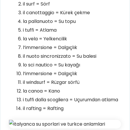
il surf = Sörf
il canottaggio = Kürek çekme
la pallanuoto = Su topu
i tuffi = Atlama
la vela = Yelkencilik
l’immersione = Dalgıçlık
il nuoto sincronizzato = Su balesi
lo sci nautico = Su kayağı
l’immersione = Dalgıçlık
il windsurf = Rüzgar sörfü
la canoa = Kano
i tuffi dalla scogliera = Uçurumdan atlama
il rafting = Rafting