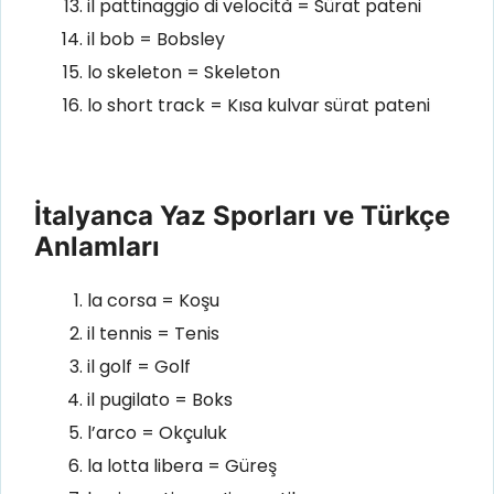
il pattinaggio di velocità = Sürat pateni
il bob = Bobsley
lo skeleton = Skeleton
lo short track = Kısa kulvar sürat pateni
İtalyanca Yaz Sporları ve Türkçe
Anlamları
la corsa = Koşu
il tennis = Tenis
il golf = Golf
il pugilato = Boks
l’arco = Okçuluk
la lotta libera = Güreş