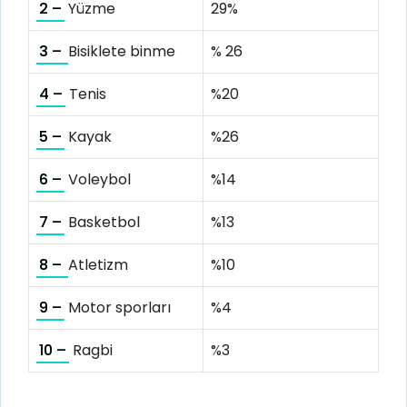
2 –
Yüzme
29%
3 –
Bisiklete binme
% 26
4 –
Tenis
%20
5 –
Kayak
%26
6 –
Voleybol
%14
7 –
Basketbol
%13
8 –
Atletizm
%10
9 –
Motor sporları
%4
10 –
Ragbi
%3