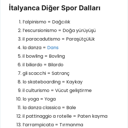
İtalyanca Diğer Spor Dalları
l’alpinismo = Dağcılık
l’escursionismo = Doğa yürüyüşü
il paracadutismo = Paraşütçülük
la danza =
Dans
il bowling = Bovling
il biliardo = Bilardo
gli scacchi = Satranç
lo skateboarding = Kaykay
il culturismo = Vücut geliştirme
lo yoga = Yoga
la danza classica = Bale
il pattinaggio a rotelle = Paten kayma
l’arrampicata = Tırmanma