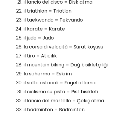
il lancio del disco = Disk atma
il triathlon = Triatlon
il taekwondo = Tekvando
il karate = Karate
il judo = Judo
la corsa di velocità = Sürat koşusu
il tiro = Atıcılık
il mountain biking = Dağ bisikletçiliği
la scherma = Eskrim
il salto ostacoli = Engel atlama
il ciclismo su pista = Pist bisikleti
il lancio del martello = Çekiç atma
il badminton = Badminton