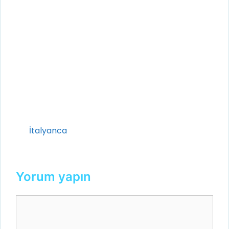
Kategoriler
İtalyanca
Yorum yapın
Yorum