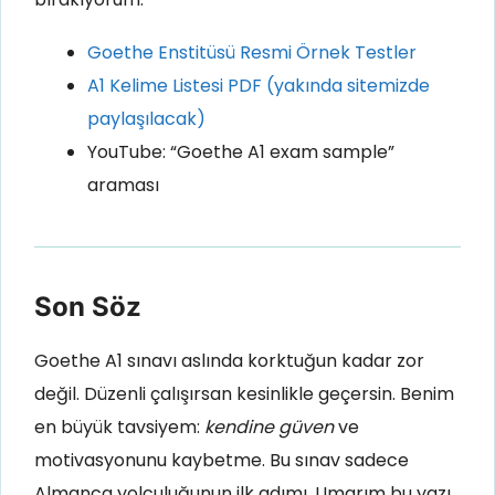
Goethe Enstitüsü Resmi Örnek Testler
A1 Kelime Listesi PDF (yakında sitemizde
paylaşılacak)
YouTube: “Goethe A1 exam sample”
araması
Son Söz
Goethe A1 sınavı aslında korktuğun kadar zor
değil. Düzenli çalışırsan kesinlikle geçersin. Benim
en büyük tavsiyem:
kendine güven
ve
motivasyonunu kaybetme. Bu sınav sadece
Almanca yolculuğunun ilk adımı. Umarım bu yazı