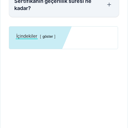
Sertifikanın geçerlilik süresi ne
kadar?
İçindekiler
göster