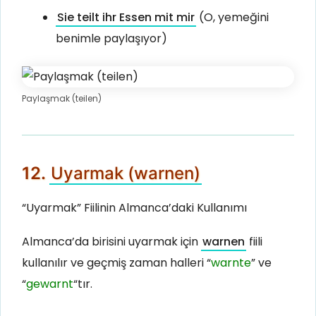
Sie teilt ihr Essen mit mir
(O, yemeğini
benimle paylaşıyor)
Paylaşmak (teilen)
12.
Uyarmak (warnen)
“Uyarmak” Fiilinin Almanca’daki Kullanımı
Almanca’da birisini uyarmak için
warnen
fiili
kullanılır ve geçmiş zaman halleri “
warnte
” ve
“
gewarnt
“tır.