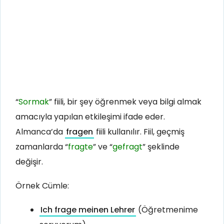
“
Sormak
” fiili, bir şey öğrenmek veya bilgi almak
amacıyla yapılan etkileşimi ifade eder.
Almanca’da
fragen
fiili kullanılır. Fiil, geçmiş
zamanlarda “
fragte
” ve “
gefragt
” şeklinde
değişir.
Örnek Cümle:
Ich frage meinen Lehrer
(Öğretmenime