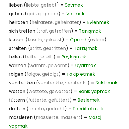
lieben (
liebte, geliebt
) =
Sevmek
geben (
gab, gegeben
) =
Vermek
heiraten (
heiratete, geheiratet
) =
Evlenmek
sich treffen (
traf, getroffen
) =
Tanışmak
küssen (
küsste, geküsst
) =
Öpmek
(
eylem
)
streiten (
stritt, gestritten
) =
Tartışmak
teilen (
teilte, geteilt
) =
Paylaşmak
warnen (
warnte, gewarnt
) =
Uyarmak
folgen (
folgte, gefolgt
) =
Takip etmek
verstecken (
versteckte, versteckt
) =
Saklamak
wetten (
wettete, gewettet
) =
Bahis yapmak
füttern (
fütterte, gefüttert
) =
Beslemek
drohen (
drohte, gedroht
) =
Tehdit etmek
massieren (
massierte, massiert
) =
Masaj
yapmak