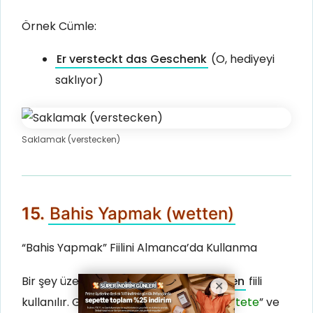
Örnek Cümle:
Er versteckt das Geschenk
(O, hediyeyi
saklıyor)
Saklamak (verstecken)
15.
Bahis Yapmak (wetten)
“Bahis Yapmak” Fiilini Almanca’da Kullanma
Bir şey üzerine bahis yapmak için
wetten
fiili
kullanılır. Geçmiş zaman halleri ise “
wettete
” ve