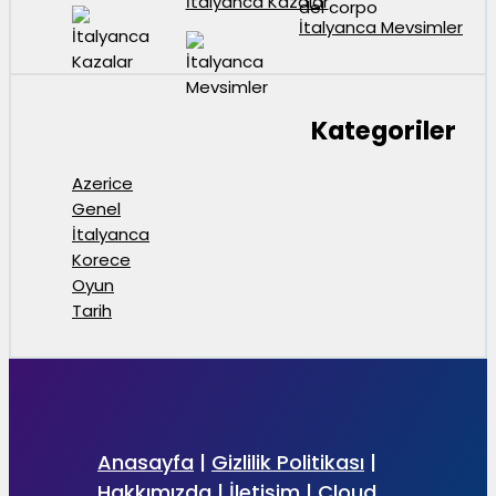
İtalyanca Kazalar
İtalyanca Mevsimler
Kategoriler
Azerice
Genel
İtalyanca
Korece
Oyun
Tarih
Anasayfa
|
Gizlilik Politikası
|
Hakkımızda
|
İletişim
|
Cloud