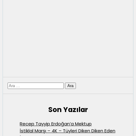
için
ara
Son Yazılar
Recep Tayyip Erdoğan’a Mektup
İstiklal Marşı – 4K – Tüyleri Diken Diken Eden