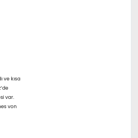
ı ve kısa
z’de
i var.
nes von