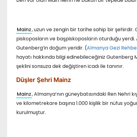
beri var olan Main Nehri’ne bakan bir tepede bulun
Mainz
, uzun ve zengin bir tarihe sahip bir şehirdi
piskoposların ve başpiskoposların oturduğu yerdi.
Gutenberg’in doğum yeridir. (
Almanya Gezi Rehberi
hayatı hakkında bilgi edinebileceğiniz Gutenberg M
şeklini sonsuza dek değiştiren icadı ile tanınır.
Düşler Şehri Mainz
Mainz
, Almanya’nın güneybatısındaki Ren Nehri kıyı
ve kilometrekare başına 1.000 kişilik bir nüfus yoğ
kurulmuştur.