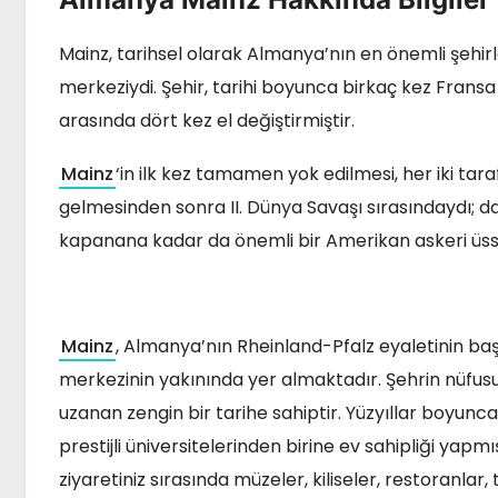
Mainz, tarihsel olarak Almanya’nın en önemli şehir
merkeziydi. Şehir, tarihi boyunca birkaç kez Fransa
arasında dört kez el değiştirmiştir.
Mainz
‘in ilk kez tamamen yok edilmesi, her iki tar
gelmesinden sonra II. Dünya Savaşı sırasındaydı; d
kapanana kadar da önemli bir Amerikan askeri üss
Mainz
, Almanya’nın Rheinland-Pfalz eyaletinin başke
merkezinin yakınında yer almaktadır. Şehrin nüfusu
uzanan zengin bir tarihe sahiptir. Yüzyıllar boyun
prestijli üniversitelerinden birine ev sahipliği yapm
ziyaretiniz sırasında müzeler, kiliseler, restoranla