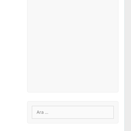
için
ara