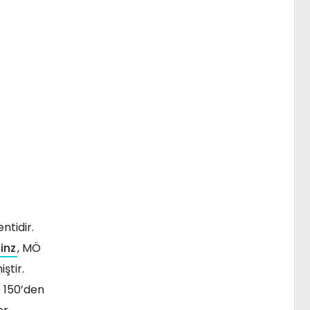
ntidir.
inz
, MÖ
ştir.
Ö 150’den