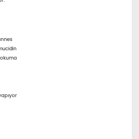
r.
hannes
 mucidin
p okuma
 yapıyor