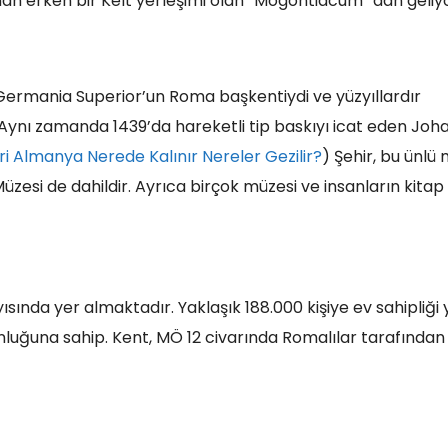
an erken bir Kelt yerleşimi olan “Mogontiacum” dan geliyo
r. Germania Superior’un Roma başkentiydi ve yüzyıllardır
 Aynı zamanda 1439’da hareketli tip baskıyı icat eden Jo
 Almanya Nerede Kalınır Nereler Gezilir?
) Şehir, bu ünlü
üzesi de dahildir. Ayrıca birçok müzesi ve insanların kita
sında yer almaktadır. Yaklaşık 188.000 kişiye ev sahipliği
unluğuna sahip. Kent, MÖ 12 civarında Romalılar tarafından