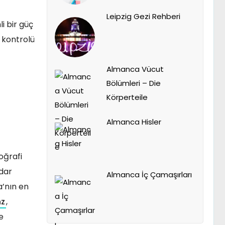
Leipzig Gezi Rehberi
i bir güç
n kontrolü
Almanca Vücut
Bölümleri – Die
Körperteile
Almanca Hisler
oğrafi
adar
Almanca İç Çamaşırları
a’nın en
nz
,
e