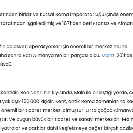
lerinden biridir ve Kutsal Roma İmparatorluğu içinde öneml
 tarafından işgal edilmiş ve 1871’den beri Fransız ve Alma
afın da askeri operasyonlar için önemli bir merkez haline
aha sonra Batı Almanya’nın bir parçası oldu.
Mainz
, 2011’de
üydü.
ntidir. Ren Nehri’nin kıyısında, Main ile birleştiği yerde, c
 yaklaşık 150.000 kişidir. Kent, antik Roma zamanlarına k
ca önemli bir ticaret merkezi olmuştur. Orta çağda Almany
ıştır. Ve bugün büyük bir ticaret ve sanayi merkezidir.
Mai
r, tiyatrolar ve parklar dahil keşfetmeye değer birçok cazib