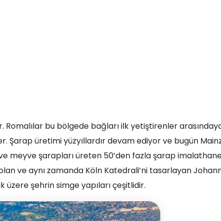
. Romalılar bu bölgede bağları ilk yetiştirenler arasındayd
er. Şarap üretimi yüzyıllardır devam ediyor ve bugün Main
 ve meyve şarapları üreten 50’den fazla şarap imalathanes
r olan ve aynı zamanda Köln Katedrali’ni tasarlayan Johan
 üzere şehrin simge yapıları çeşitlidir.