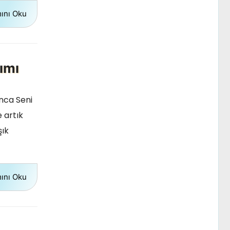
ını Oku
ımı
nca Seni
e artık
şık
ını Oku