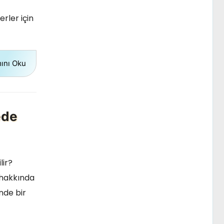
rler için
ını Oku
ede
lir?
 hakkında
nde bir