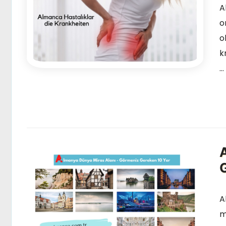
A
o
o
k
…
A
m