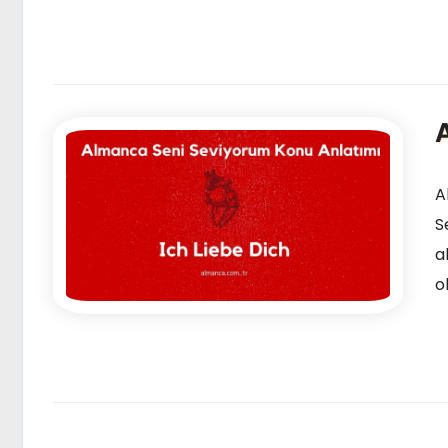
A
S
a
o