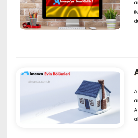
a
i
d
A
a
A
a