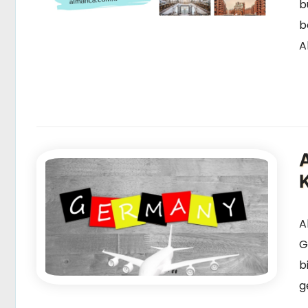
b
b
A
K
A
G
b
g