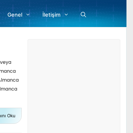
Genel
İletişim
 veya
“Almanca
e Almanca
 Almanca
ını Oku