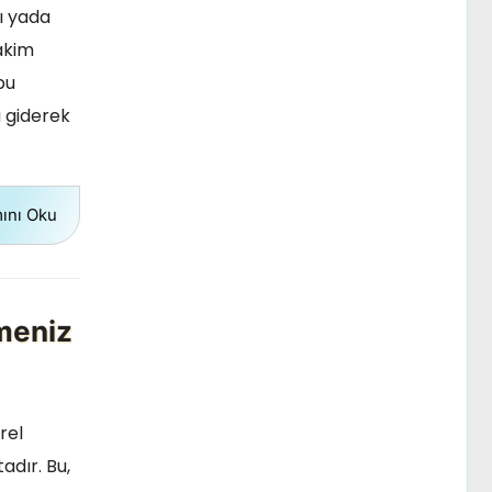
ı yada
hakim
bu
ra giderek
ını Oku
meniz
rel
adır. Bu,