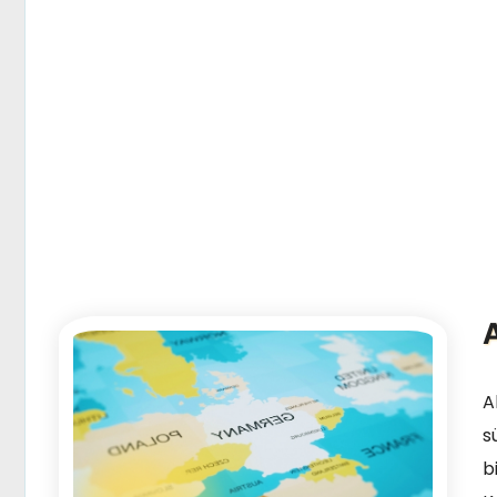
A
s
b