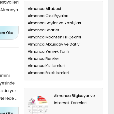
estivalleri
Almanca Alfabesi
. Almanya
Almanca Okul Eşyaları
Almanca Sayılar ve Yazılışları
Almanca Saatler
ını Oku
Almanca Möchten Fiil Çekimi
Almanca Akkusativ ve Dativ
Almanca Yemek Tarifi
Almanca Renkler
Almanca Kız İsimleri
Almanca Erkek İsimleri
ımını
iyesinde
uzda yer
Almanca Bilgisayar ve
. Nerede …
İnternet Terimleri
ını Oku