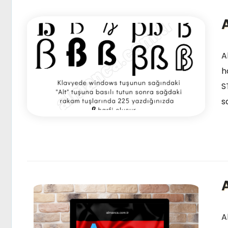
A
A
h
S
s
A
A