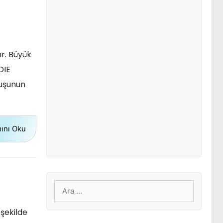
ır. Büyük
DIE
tuşunun
ını Oku
için
ara
şekilde