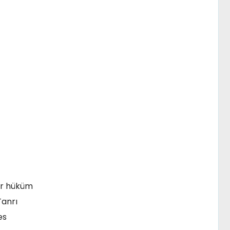
dar hüküm
Tanrı
es