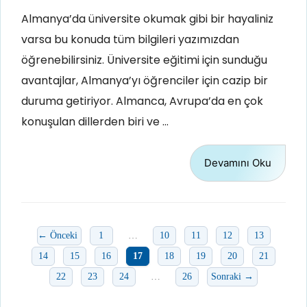
Almanya’da üniversite okumak gibi bir hayaliniz
varsa bu konuda tüm bilgileri yazımızdan
öğrenebilirsiniz. Üniversite eğitimi için sunduğu
avantajlar, Almanya’yı öğrenciler için cazip bir
duruma getiriyor. Almanca, Avrupa’da en çok
konuşulan dillerden biri ve …
Devamını Oku
Sayfa
Sayfa
Sayfa
Sayfa
Sayfa
←
Önceki
1
…
10
11
12
13
Sayfa
Sayfa
Sayfa
Sayfa
Sayfa
Sayfa
Sayfa
Sayfa
14
15
16
17
18
19
20
21
Sayfa
Sayfa
Sayfa
Sayfa
22
23
24
…
26
Sonraki
→