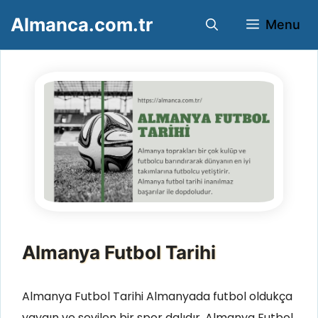
İçeriğe
Almanca.com.tr
Menu
atla
Almanya Futbol Tarihi
Almanya Futbol Tarihi Almanyada futbol oldukça
yaygın ve sevilen bir spor dalıdır. Almanya Futbol