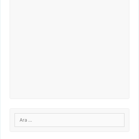
için
ara