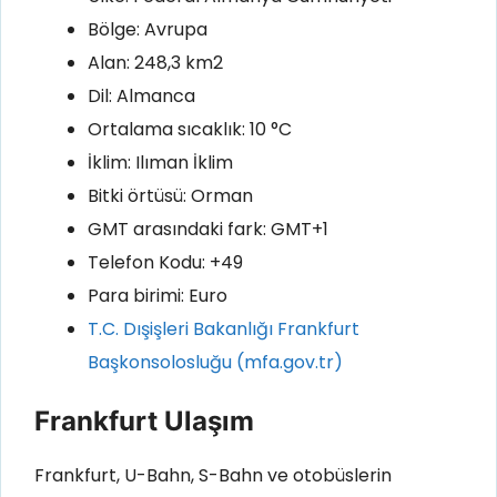
Bölge: Avrupa
Alan: 248,3 km2
Dil: Almanca
Ortalama sıcaklık: 10 °C
İklim: Ilıman İklim
Bitki örtüsü: Orman
GMT arasındaki fark: GMT+1
Telefon Kodu: +49
Para birimi: Euro
T.C. Dışişleri Bakanlığı Frankfurt
Başkonsolosluğu (mfa.gov.tr)
Frankfurt Ulaşım
Frankfurt, U-Bahn, S-Bahn ve otobüslerin