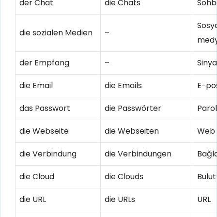
der Chat
die Chats
Sohb
Sosy
die sozialen Medien
–
med
der Empfang
–
Sinya
die Email
die Emails
E-po
das Passwort
die Passwörter
Paro
die Webseite
die Webseiten
Web s
die Verbindung
die Verbindungen
Bağl
die Cloud
die Clouds
Bulut
die URL
die URLs
URL