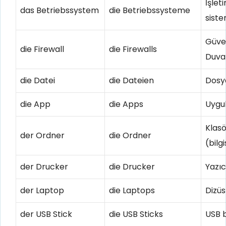
İşlet
das Betriebssystem
die Betriebssysteme
siste
Güve
die Firewall
die Firewalls
Duva
die Datei
die Dateien
Dosy
die App
die Apps
Uygu
Klasö
der Ordner
die Ordner
(bilg
der Drucker
die Drucker
Yazıc
der Laptop
die Laptops
Dizüs
der USB Stick
die USB Sticks
USB b