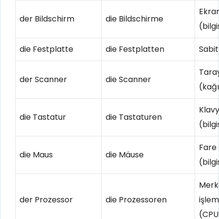
Ekra
der Bildschirm
die Bildschirme
(bilg
die Festplatte
die Festplatten
Sabit
Taray
der Scanner
die Scanner
(kağı
Klav
die Tastatur
die Tastaturen
(bilg
Fare
die Maus
die Mäuse
(bilg
Merk
der Prozessor
die Prozessoren
işlem
(CPU