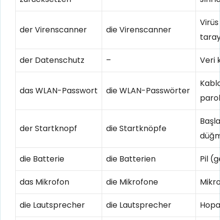
Virüs
der Virenscanner
die Virenscanner
taray
der Datenschutz
–
Veri
Kabl
das WLAN-Passwort
die WLAN-Passwörter
parol
Başla
der Startknopf
die Startknöpfe
düğm
die Batterie
die Batterien
Pil (
das Mikrofon
die Mikrofone
Mikr
die Lautsprecher
die Lautsprecher
Hopa