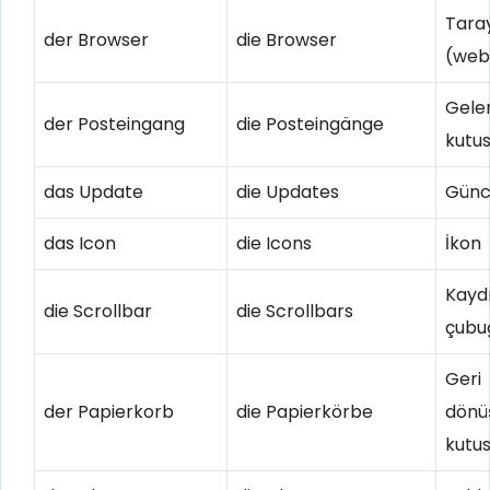
Taray
der Browser
die Browser
(web 
Gele
der Posteingang
die Posteingänge
kutu
das Update
die Updates
Günc
das Icon
die Icons
İkon
Kayd
die Scrollbar
die Scrollbars
çubu
Geri
der Papierkorb
die Papierkörbe
dön
kutu