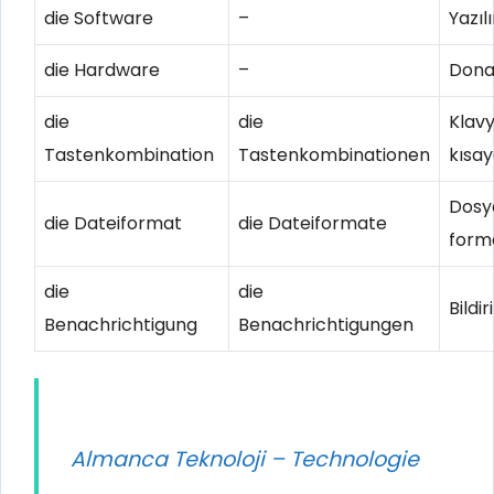
die Software
–
Yazıl
die Hardware
–
Don
die
die
Klav
Tastenkombination
Tastenkombinationen
kısay
Dosy
die Dateiformat
die Dateiformate
form
die
die
Bildi
Benachrichtigung
Benachrichtigungen
Almanca Teknoloji – Technologie