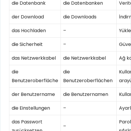
die Datenbank
die Datenbanken
Veri
der Download
die Downloads
İndi
das Hochladen
–
Yükl
die Sicherheit
–
Güve
das Netzwerkkabel
die Netzwerkkabel
Ağ k
die
die
Kulla
Benutzeroberfläche
Benutzeroberflächen
aray
der Benutzername
die Benutzernamen
Kulla
die Einstellungen
–
Ayar
das Passwort
Parol
–
zurücksetzen
sıfır