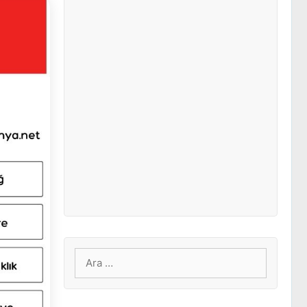
için
ara