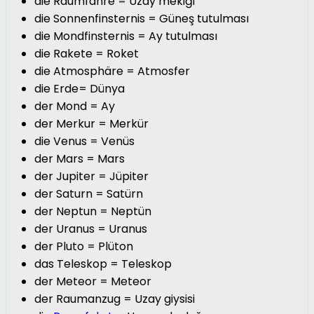
die Raumfähre = Uzay mekiği
die Sonnenfinsternis = Güneş tutulması
die Mondfinsternis = Ay tutulması
die Rakete = Roket
die Atmosphäre = Atmosfer
die Erde= Dünya
der Mond = Ay
der Merkur = Merkür
die Venus = Venüs
der Mars = Mars
der Jupiter = Jüpiter
der Saturn = Satürn
der Neptun = Neptün
der Uranus = Uranus
der Pluto = Plüton
das Teleskop = Teleskop
der Meteor = Meteor
der Raumanzug = Uzay giysisi