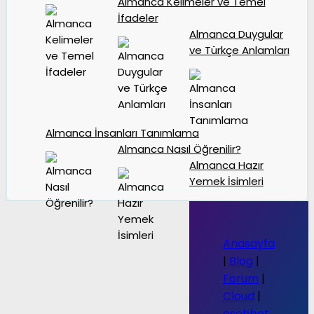
Almanca Kelimeler ve Temel
İfadeler
Almanca Duygular
ve Türkçe Anlamları
Almanca İnsanları Tanımlama
Almanca Nasıl Öğrenilir?
Almanca Hazır
Yemek İsimleri
Anasayfa
|
Blog
|
Forum
|
Cloud
|
osohbet