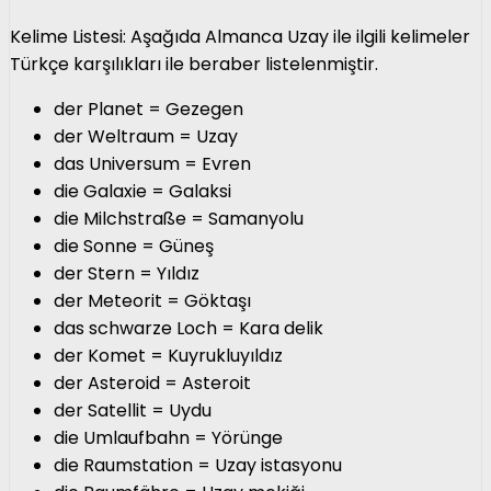
Kelime Listesi: Aşağıda Almanca Uzay ile ilgili kelimeler
Türkçe karşılıkları ile beraber listelenmiştir.
der Planet = Gezegen
der Weltraum = Uzay
das Universum = Evren
die Galaxie = Galaksi
die Milchstraße = Samanyolu
die Sonne = Güneş
der Stern = Yıldız
der Meteorit = Göktaşı
das schwarze Loch = Kara delik
der Komet = Kuyrukluyıldız
der Asteroid = Asteroit
der Satellit = Uydu
die Umlaufbahn = Yörünge
die Raumstation = Uzay istasyonu