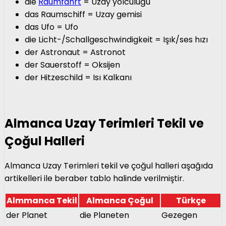
die
Raumfahrt
= Uzay yolculuğu
das Raumschiff = Uzay gemisi
das Ufo = Ufo
die Licht-/Schallgeschwindigkeit = Işık/ses hızı
der Astronaut = Astronot
der Sauerstoff = Oksijen
der Hitzeschild = Isı Kalkanı
Almanca Uzay Terimleri Tekil ve
Çoğul Halleri
Almanca Uzay Terimleri tekil ve çoğul halleri aşağıda
artikelleri ile beraber tablo halinde verilmiştir.
Almmanca Tekil
Almanca Çoğul
Türkçe
der Planet
die Planeten
Gezegen