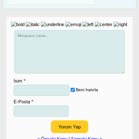
İsim *
Beni hatırla
E-Posta *
« Önceki Konu
|
Sonraki Konu »