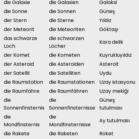
die Galaxie
die Galaxien
Galaksi
die Sonne
die Sonnen
Güneş
der Stern
die Sterne
Yıldız
der Meteorit
die Meteoriten
Göktaşı
das schwarze
die schwarzen
Kara delik
Loch
Löcher
der Komet
die Kometen
Kuyrukluyıldız
der Asteroid
die Asteroiden
Asteroit
der Satellit
die Satelliten
Uydu
die Raumstation
die Raumstationen
Uzay istasyonu
die Raumfähre
die Raumfähren
Uzay mekiği
die
die
Güneş
Sonnenfinsternis
Sonnenfinsternisse
tutulması
die
die
Ay tutulması
Mondfinsternis
Mondfinsternisse
die Rakete
die Raketen
Roket