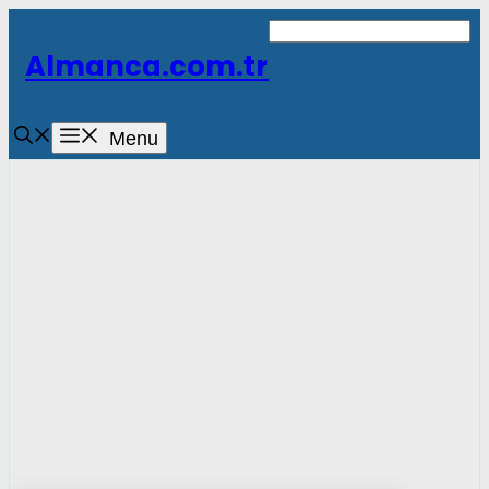
İçeriğe
atla
Almanca.com.tr
Menu