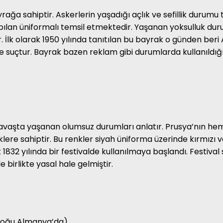
ağa sahiptir. Askerlerin yaşadığı açlık ve sefillik durum
yapılan üniformalı temsil etmektedir. Yaşanan yoksulluk du
İlk olarak 1950 yılında tanıtılan bu bayrak o günden beri
 suçtur. Bayrak bazen reklam gibi durumlarda kullanıldığı
savaşta yaşanan olumsuz durumları anlatır. Prusya’nın hem 
nklere sahiptir. Bu renkler siyah üniforma üzerinde kırmızı
1832 yılında bir festivalde kullanılmaya başlandı. Festiva
le birlikte yasal hale gelmiştir.
 Doğu Almanya’da)