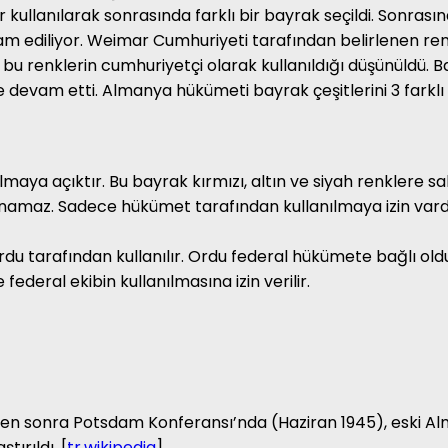
 kullanılarak sonrasında farklı bir bayrak seçildi. Sonrasınd
 ediliyor. Weimar Cumhuriyeti tarafından belirlenen renkle
 bu renklerin cumhuriyetçi olarak kullanıldığı düşünüldü. B
devam etti. Almanya hükümeti bayrak çeşitlerini 3 farklı g
maya açıktır. Bu bayrak kırmızı, altın ve siyah renklere sah
amaz. Sadece hükümet tarafından kullanılmaya izin vardır 
rdu tarafından kullanılır. Ordu federal hükümete bağlı ol
federal ekibin kullanılmasına izin verilir.
nden sonra Potsdam Konferansı’nda (Haziran 1945), eski A
ırıldı. [
tr.wikipedia
]