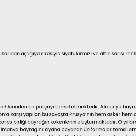
ukarıdan aşağıya sırasıyla siyah,
kırmızı ve altın sarısı re
rihlerinden bir parçayı temsil etmektedir.
Almanya bayrağı
on’a karşı yapılan bu savaşta Prusya’nın hem asker hem 
korps birliği bayrağın kökenlerini oluşturmaktadır. O yıll
Almanya bayrağını; siyaha boyanan üniformalar temsil et