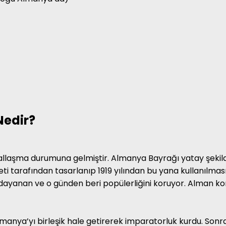
Nedir?
asallaşma durumuna gelmiştir. Almanya Bayrağı yatay şekilde
eti tarafından tasarlanıp 1919 yılından bu yana kullanılm
r dayanan ve o günden beri popülerliğini koruyor. Alman 
anya’yı birleşik hale getirerek imparatorluk kurdu. Sonra