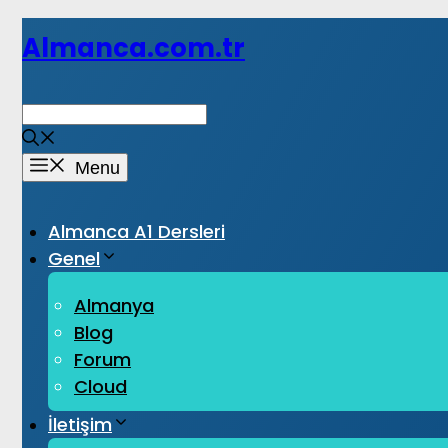
İçeriğe
Almanca.com.tr
atla
Menu
Almanca A1 Dersleri
Genel
Almanya
Blog
Forum
Cloud
İletişim