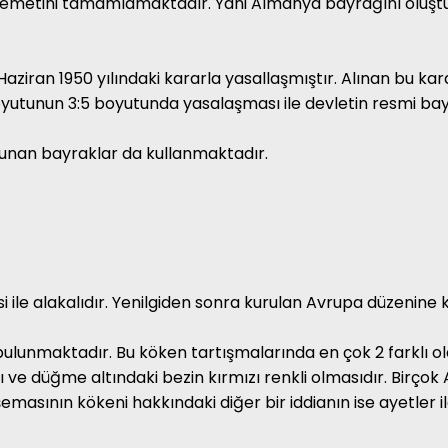
 demetini tamamlamaktadır. Yani Almanya bayrağını oluştu
 Haziran 1950 yılındaki kararla yasallaşmıştır. Alınan bu k
boyutunun 3:5 boyutunda yasalaşması ile devletin resmi ba
lunan bayraklar da kullanmaktadır.
si ile alakalıdır. Yenilgiden sonra kurulan Avrupa düzenine
lunmaktadır. Bu köken tartışmalarında en çok 2 farklı ola
 ve düğme altındaki bezin kırmızı renkli olmasıdır. Birço
masının kökeni hakkındaki diğer bir iddianın ise ayetler i