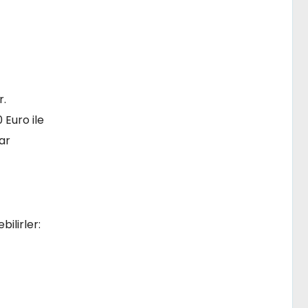
r.
 Euro ile
ar
ilirler: