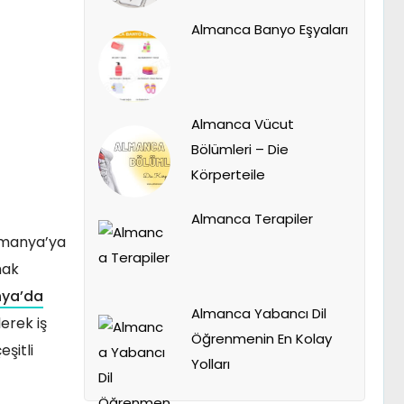
Almanca Banyo Eşyaları
Almanca Vücut
Bölümleri – Die
Körperteile
Almanca Terapiler
Almanya’ya
rmak
nya’da
Almanca Yabancı Dil
erek iş
Öğrenmenin En Kolay
eşitli
Yolları