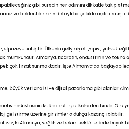
abileceğiniz gibi, sürecin her adımını dikkatle takip etm
rınız ve beklentilerinizin detaylı bir şekilde açıklanmış o
 yelpazeye sahiptir. Ülkenin gelişmiş altyapısı, yüksek eği
rmak mümkündür. Almanya, ticaretin, endüstrinin ve teknolo
n pek çok fırsat sunmaktadır. İşte Almanya’da başlayabilec
tirme, büyük veri analizi ve dijital pazarlama gibi alanlar A
otiv endüstrisinin kalbinin attığı ülkelerden biridir. Oto 
i geliştirme üzerine girişimler oldukça kazançlı olabilir.
nüfusuyla Almanya, sağlık ve bakım sektörlerinde büyük bi