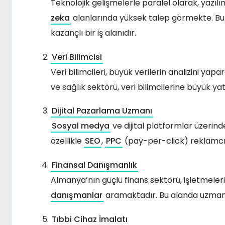
Teknolojik gelişmelerle paralel olarak, yazılım 
zeka
alanlarında yüksek talep görmekte. Bu 
kazançlı bir iş alanıdır.
Veri Bilimcisi
Veri bilimcileri, büyük verilerin analizini yap
ve sağlık sektörü, veri bilimcilerine büyük y
Dijital Pazarlama Uzmanı
Sosyal medya
ve dijital platformlar üzerin
özellikle
SEO
,
PPC
(pay-per-click) reklamcıl
Finansal Danışmanlık
Almanya’nın güçlü finans sektörü, işletmeler
danışmanlar
aramaktadır. Bu alanda uzmanla
Tıbbi Cihaz İmalatı