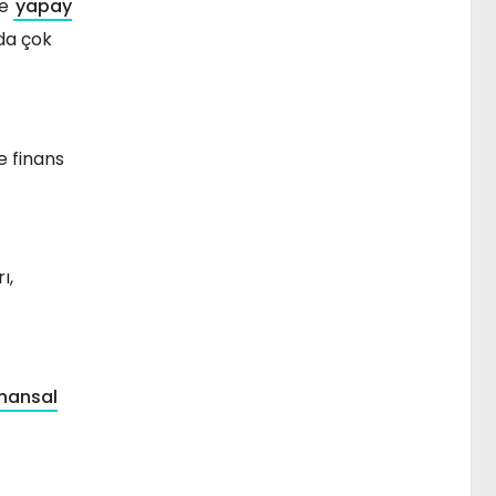
e
yapay
da çok
e finans
ı,
inansal