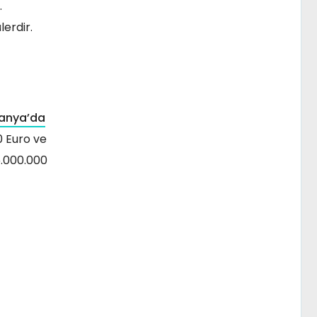
.
ülerdir.
anya’da
0 Euro ve
5.000.000