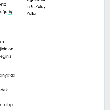
eniz
lduğu
iş
tim
jinin ön
eğiniz
lmanya’da
yedek
r talep