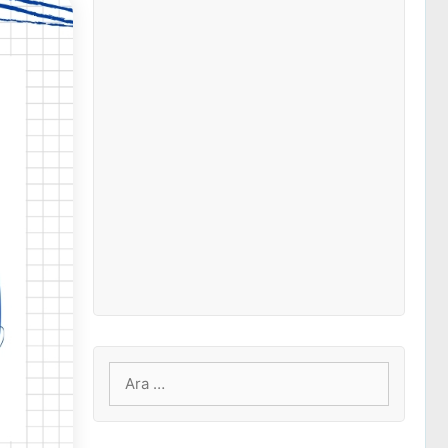
için
ara