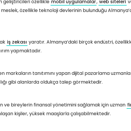
geliştiricileri özellikle
mobil uygulamalar
,
web siteleri
v
meslek, özellikle teknoloji devlerinin bulunduğu Almanya’
arak
iş zekası
yaratır. Almanya’daki birçok endüstri, özellikl
atırım yapmaktadır.
den markaların tanıtımını yapan dijital pazarlama uzmanlar
ığı gibi alanlarda oldukça talep görmektedir.
in ve bireylerin finansal yönetimini sağlamak için uzman
f
şan kişiler, yüksek maaşlarla çalışabilmektedir.