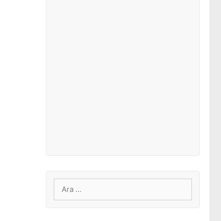
için
ara