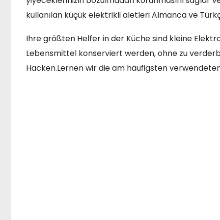
yiyeceklerinizin bozulmadan korunmasını sağlar ve p
kullanılan küçük elektrikli aletleri Almanca ve Tür
Ihre größten Helfer in der Küche sind kleine Elektr
Lebensmittel konserviert werden, ohne zu verderb
Hacken.Lernen wir die am häufigsten verwendeten 