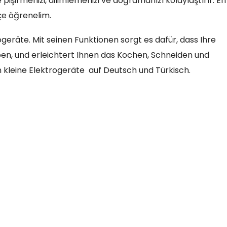
işirmenizi, dilimlemenizi ve doğramanızı kolaylaştırır. En
kçe öğrenelim.
ogeräte. Mit seinen Funktionen sorgt es dafür, dass Ihre
en, und erleichtert Ihnen das Kochen, Schneiden und
kleine Elektrogeräte auf Deutsch und Türkisch.