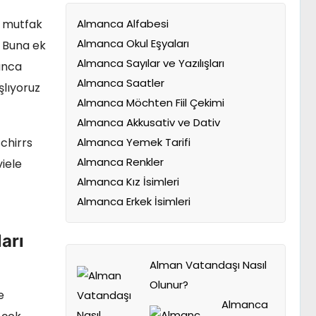
Almanca Alfabesi
n mutfak
Almanca Okul Eşyaları
. Buna ek
Almanca Sayılar ve Yazılışları
anca
Almanca Saatler
şlıyoruz
Almanca Möchten Fiil Çekimi
Almanca Akkusativ ve Dativ
chirrs
Almanca Yemek Tarifi
Almanca Renkler
iele
Almanca Kız İsimleri
Almanca Erkek İsimleri
arı
Alman Vatandaşı Nasıl
Olunur?
e
Almanca