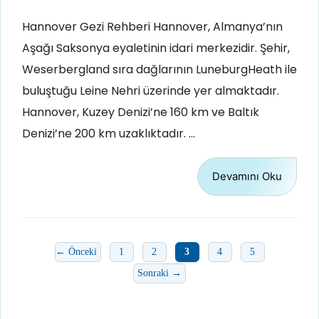
Hannover Gezi Rehberi Hannover, Almanya’nın
Aşağı Saksonya eyaletinin idari merkezidir. Şehir,
Weserbergland sıra dağlarının LuneburgHeath ile
buluştuğu Leine Nehri üzerinde yer almaktadır.
Hannover, Kuzey Denizi’ne 160 km ve Baltık
Denizi’ne 200 km uzaklıktadır. …
Devamını Oku
Sayfa
Sayfa
Sayfa
Sayfa
Sayfa
←
Önceki
1
2
3
4
5
Sonraki
→